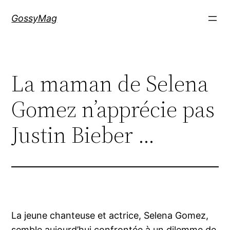
Aller
GossyMag
au
contenu
La maman de Selena
Gomez n’apprécie pas
Justin Bieber …
La jeune chanteuse et actrice, Selena Gomez,
semble aujourd’hui confrontée à un dilemme de