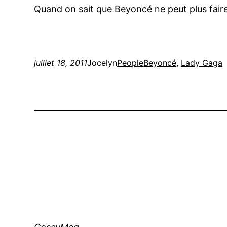
Quand on sait que Beyoncé ne peut plus fair
juillet 18, 2011
Jocelyn
People
Beyoncé
, 
Lady Gaga