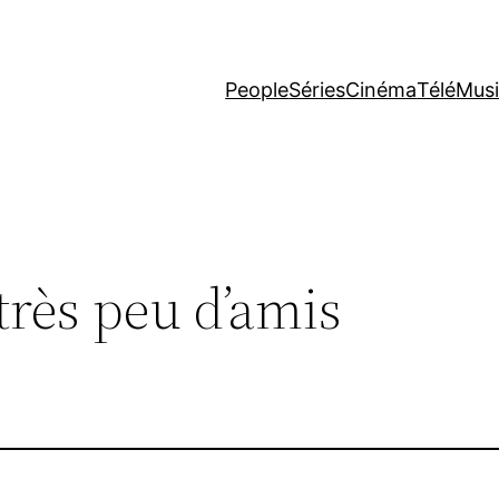
People
Séries
Cinéma
Télé
Mus
 très peu d’amis