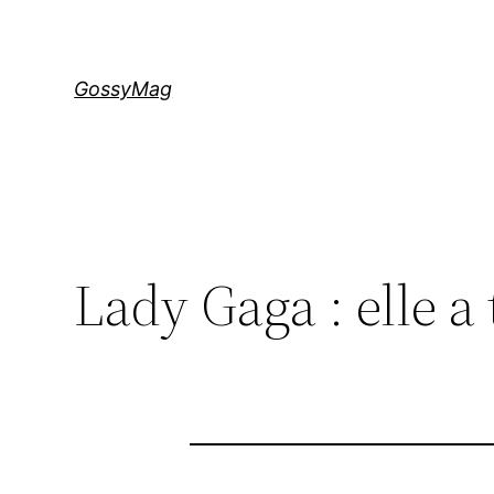
Aller
au
contenu
GossyMag
Lady Gaga : elle a