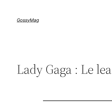
Aller
au
contenu
GossyMag
Lady Gaga : Le lea