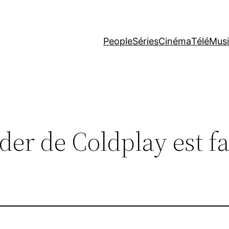
People
Séries
Cinéma
Télé
Mus
der de Coldplay est fa