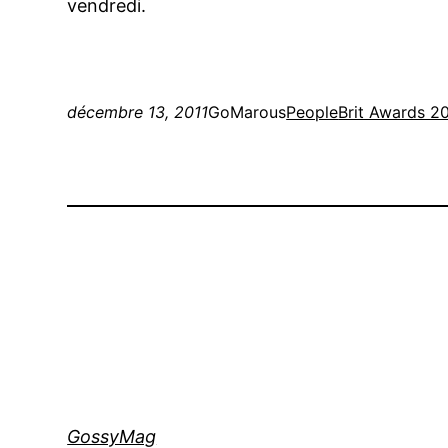
vendredi.
décembre 13, 2011
GoMarous
People
Brit Awards 2
GossyMag