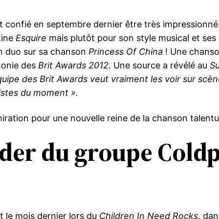
it confié en septembre dernier être très impressionn
zine
Esquire
mais plutôt pour son style musical et ses
un duo sur sa chanson
Princess Of China
! Une chanson
monie des
Brit Awards 2012.
Une source a révélé au
S
équipe des Brit Awards veut vraiment les voir sur scè
tistes du moment ».
ration pour une nouvelle reine de la chanson talent
der du groupe Coldpl
t le mois dernier lors du
Children In Need Rocks
, dan