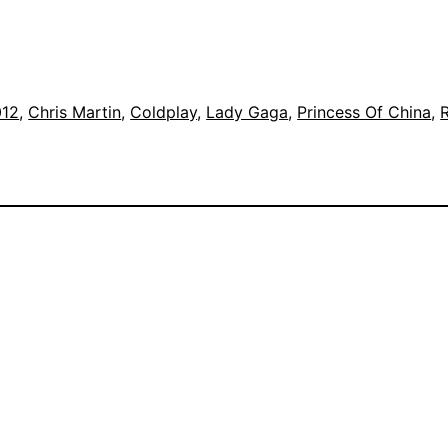
012
, 
Chris Martin
, 
Coldplay
, 
Lady Gaga
, 
Princess Of China
, 