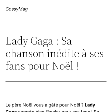
Aller
GossyMag
au
contenu
Lady Gaga : Sa
chanson inédite à ses
fans pour Noël !
Le père Noël vous a gâté pour Noël ?
Lady
Gaga
compte bien l’égaler pour ses fans ! En