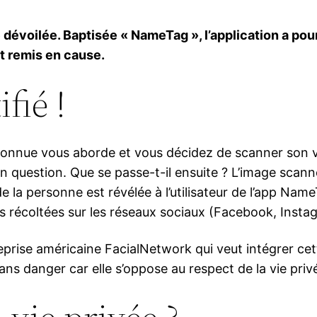
 dévoilée. Baptisée « NameTag », l’application a pou
st remis en cause.
fié !
onnue vous aborde et vous décidez de scanner son vi
 en question. Que se passe-t-il ensuite ? L’image sca
e la personne est révélée à l’utilisateur de l’app Na
 récoltées sur les réseaux sociaux (Facebook, Instag
treprise américaine FacialNetwork qui veut intégrer ce
ns danger car elle s’oppose au respect de la vie pri