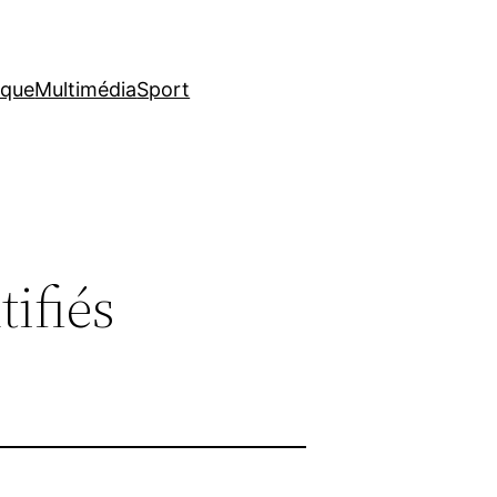
ique
Multimédia
Sport
tifiés