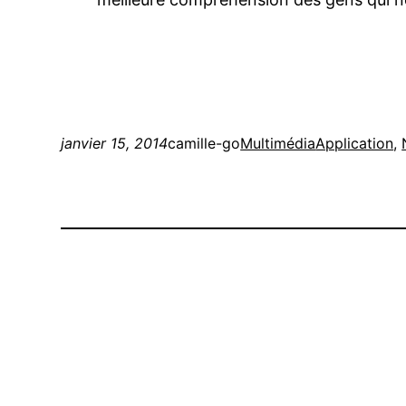
janvier 15, 2014
camille-go
Multimédia
Application
, 