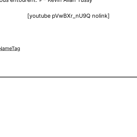
[youtube pVwBXr_nU9Q nolink]
NameTag