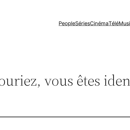
People
Séries
Cinéma
Télé
Mus
uriez, vous êtes iden