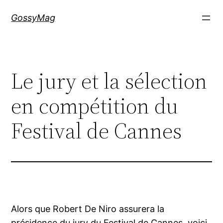
Aller
GossyMag
au
contenu
Le jury et la sélection
en compétition du
Festival de Cannes
Alors que Robert De Niro assurera la
présidence du jury du Festival de Cannes, voici