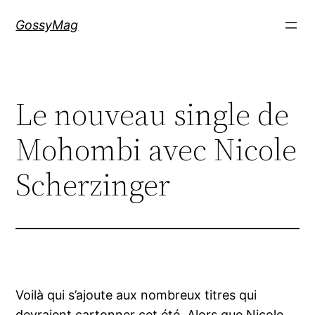
Aller
GossyMag
au
contenu
Le nouveau single de
Mohombi avec Nicole
Scherzinger
Voilà qui s’ajoute aux nombreux titres qui
devraient cartonner cet été. Alors que Nicole