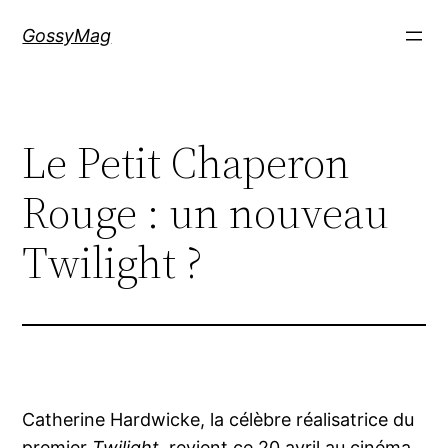
Aller
GossyMag
au
contenu
Le Petit Chaperon
Rouge : un nouveau
Twilight ?
Catherine Hardwicke, la célèbre réalisatrice du
premier
Twilight
, revient ce 20 avril au cinéma