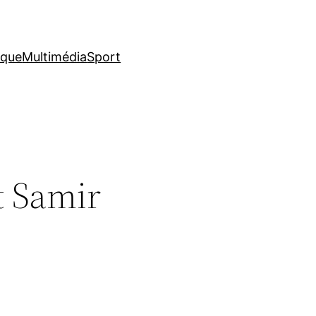
ique
Multimédia
Sport
t Samir