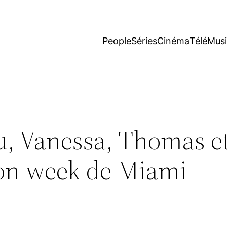
People
Séries
Cinéma
Télé
Mus
u, Vanessa, Thomas e
hion week de Miami