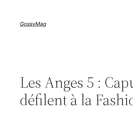
Aller
au
contenu
GossyMag
Les Anges 5 : Cap
défilent à la Fas