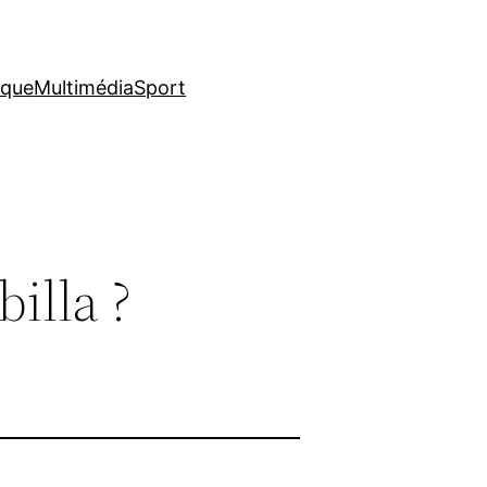
ique
Multimédia
Sport
illa ?