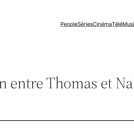
People
Séries
Cinéma
Télé
Mus
in entre Thomas et Nab