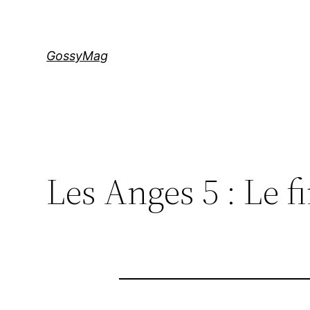
Aller
au
contenu
GossyMag
Les Anges 5 : Le f