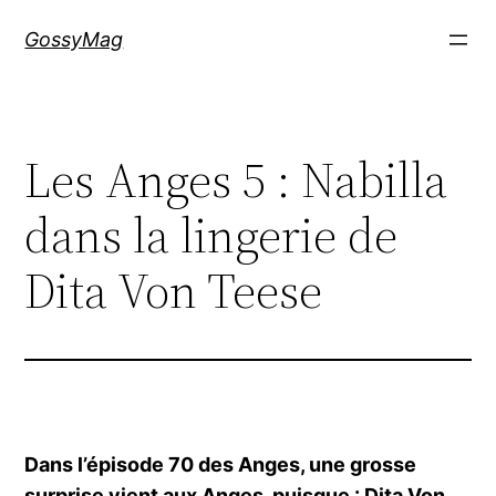
Aller
GossyMag
au
contenu
Les Anges 5 : Nabilla
dans la lingerie de
Dita Von Teese
Dans l’épisode 70 des Anges, une grosse
surprise vient aux Anges, puisque : Dita Von