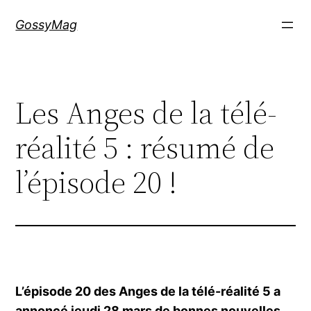
Aller
GossyMag
au
contenu
Les Anges de la télé-
réalité 5 : résumé de
l’épisode 20 !
L’épisode 20 des Anges de la télé-réalité 5 a
annoncé jeudi 28 mars de bonnes nouvelles