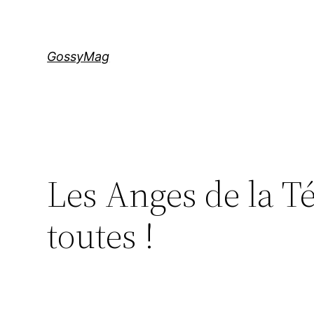
Aller
au
contenu
GossyMag
Les Anges de la Tél
toutes !