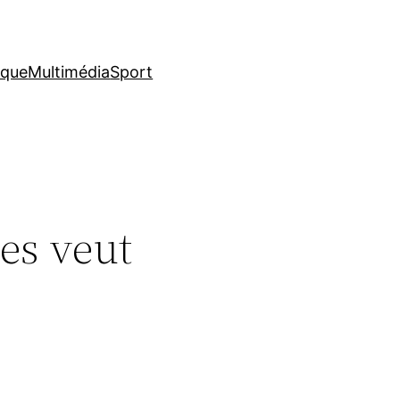
ique
Multimédia
Sport
les veut