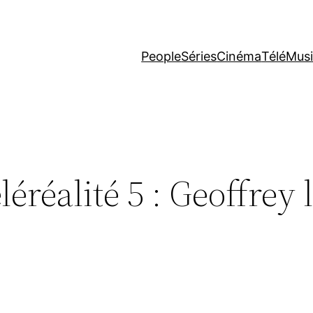
People
Séries
Cinéma
Télé
Mus
éréalité 5 : Geoffrey 