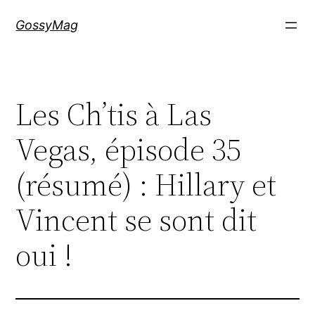
Aller
GossyMag
au
contenu
Les Ch’tis à Las
Vegas, épisode 35
(résumé) : Hillary et
Vincent se sont dit
oui !