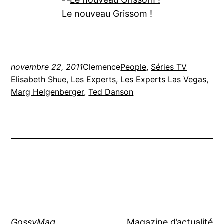
Le nouveau Grissom !
novembre 22, 2011
Clemence
People
, 
Séries TV
Elisabeth Shue
, 
Les Experts
, 
Les Experts Las Vegas
, 
Marg Helgenberger
, 
Ted Danson
GossyMag
Magazine d’actualité