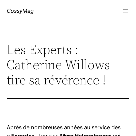
Aller
GossyMag
au
contenu
Les Experts :
Catherine Willows
tire sa révérence !
Après de nombreuses années au service des
« Experts
« , l’actrice
Marg Helgenberger
qui