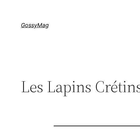
Aller
au
contenu
GossyMag
Les Lapins Crétin