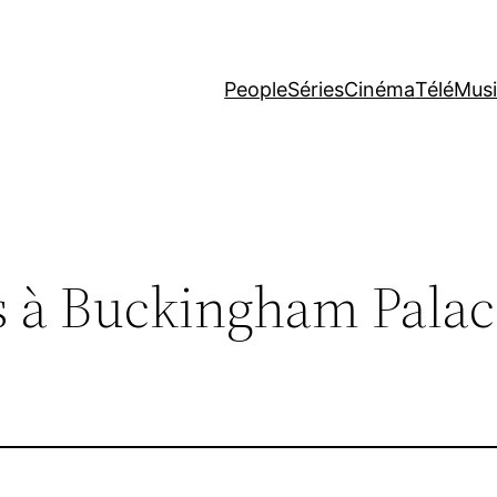
People
Séries
Cinéma
Télé
Mus
s à Buckingham Palac