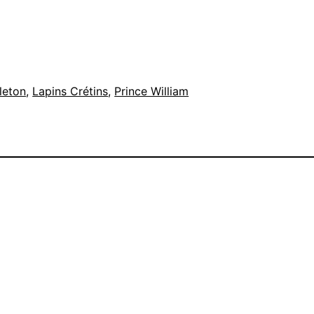
leton
, 
Lapins Crétins
, 
Prince William