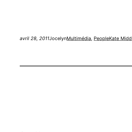
avril 28, 2011
Jocelyn
Multimédia
, 
People
Kate Midd