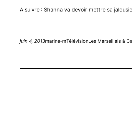
A suivre : Shanna va devoir mettre sa jalousi
juin 4, 2013
marine-m
Télévision
Les Marseillais à C