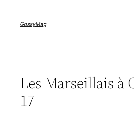
Aller
au
contenu
GossyMag
Les Marseillais à 
17