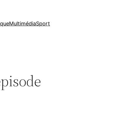
ique
Multimédia
Sport
épisode