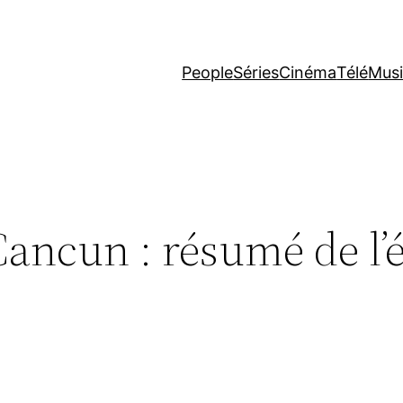
People
Séries
Cinéma
Télé
Mus
Cancun : résumé de l’