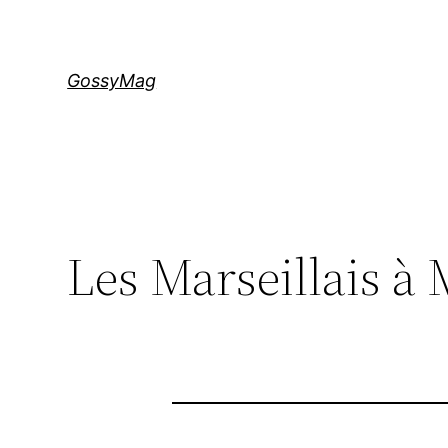
Aller
au
contenu
GossyMag
Les Marseillais à 