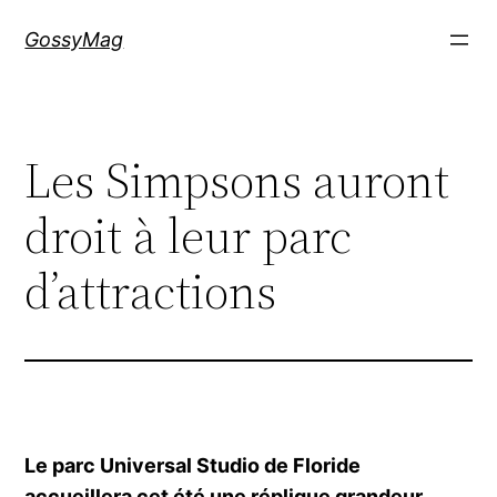
Aller
GossyMag
au
contenu
Les Simpsons auront
droit à leur parc
d’attractions
Le parc Universal Studio de Floride
accueillera cet été une réplique grandeur