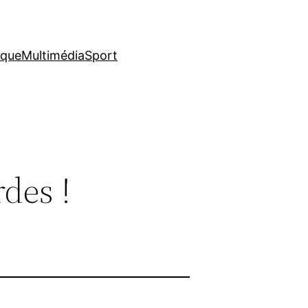
ique
Multimédia
Sport
rdes !