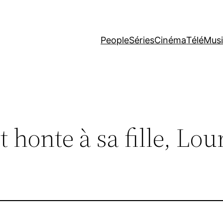
People
Séries
Cinéma
Télé
Mus
 honte à sa fille, Lou