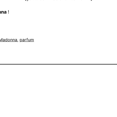
nna
!
Madonna
, 
parfum