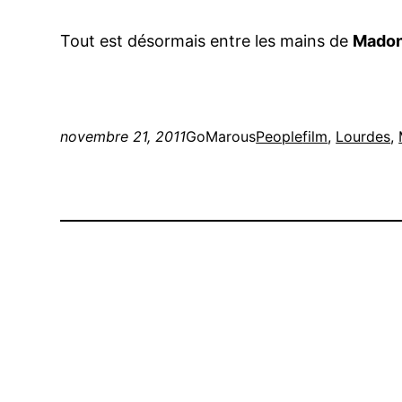
Tout est désormais entre les mains de
Mado
novembre 21, 2011
GoMarous
People
film
, 
Lourdes
, 