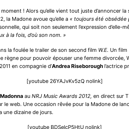
moment ! Alors qu’elle vient tout juste d’annoncer la
2, la Madone avoue qu’elle a
« toujours été obsédée 
sonnelle, qui soit non seulement l’expression d’elle-
 à la fois, d’où son nom. »
s la foulée le trailer de son second film
W.E.
Un film 
de règne pour pouvoir épouser une femme divorcée, 
2011 en compagnie d’
Andrea Riseborough
l’actrice 
[youtube 26YAJvKv5zQ nolink]
r
Madonna
au
NRJ Music Awards 2012,
en direct sur T
sur le web. Une occasion rêvée pour la Madone de lan
 a une dizaine de jours.
[youtube BDSelcP5HtU nolink]