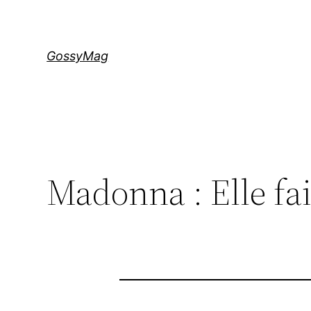
Aller
au
contenu
GossyMag
Madonna : Elle fait