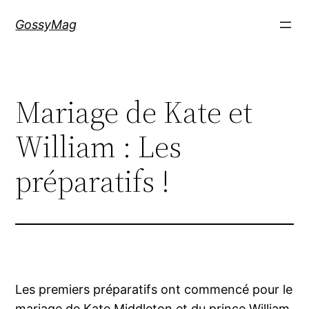
Aller
GossyMag
au
contenu
Mariage de Kate et
William : Les
préparatifs !
Les premiers préparatifs ont commencé pour le
mariage de Kate Middleton et du prince William