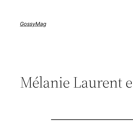
Aller
au
contenu
GossyMag
Mélanie Laurent e