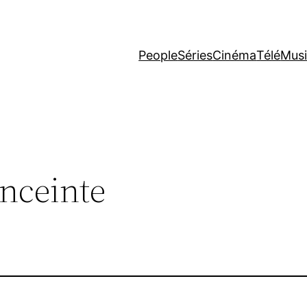
People
Séries
Cinéma
Télé
Mus
nceinte