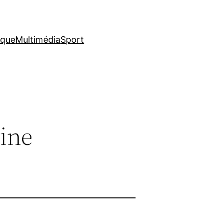
ique
Multimédia
Sport
hine