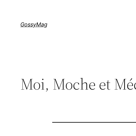
Aller
au
contenu
GossyMag
Moi, Moche et Méc