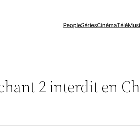
People
Séries
Cinéma
Télé
Mus
hant 2 interdit en C