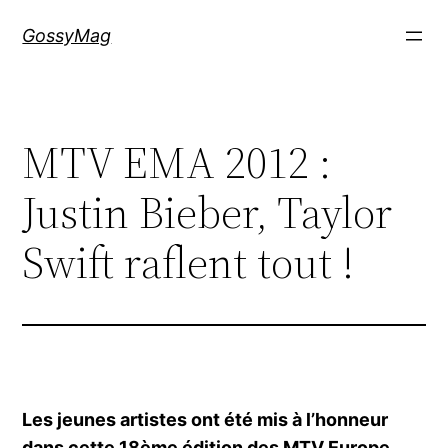
Aller
GossyMag
au
contenu
MTV EMA 2012 :
Justin Bieber, Taylor
Swift raflent tout !
Les jeunes artistes ont été mis à l’honneur
dans cette 18ème édition des MTV Europe