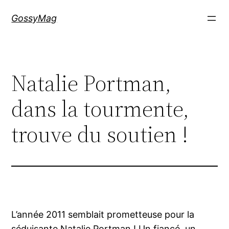
Aller
GossyMag
au
contenu
Natalie Portman,
dans la tourmente,
trouve du soutien !
L’année 2011 semblait prometteuse pour la
séduisante Natalie Portman ! Un fiancé, un