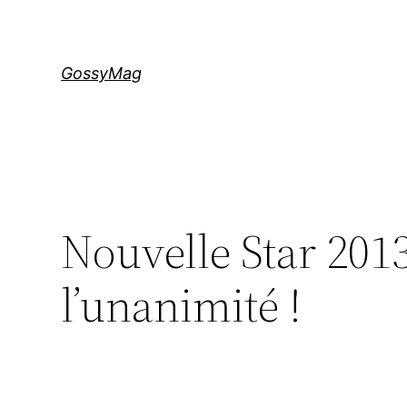
Aller
au
contenu
GossyMag
Nouvelle Star 2013 
l’unanimité !