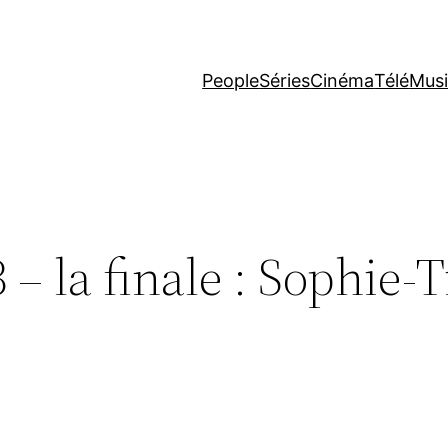
People
Séries
Cinéma
Télé
Mus
– la finale : Sophie-Ti