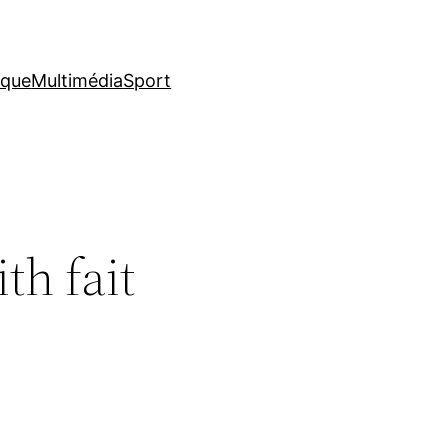
ique
Multimédia
Sport
th fait