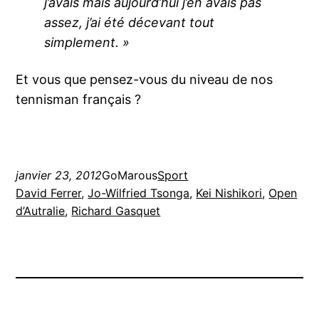
j’avais mais aujourd’hui j’en avais pas
assez, j’ai été décevant tout
simplement. »
Et vous que pensez-vous du niveau de nos
tennisman français ?
janvier 23, 2012
GoMarous
Sport
David Ferrer
, 
Jo-Wilfried Tsonga
, 
Kei Nishikori
, 
Open
d’Autralie
, 
Richard Gasquet