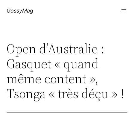
Aller
GossyMag
au
contenu
Open d’Australie :
Gasquet « quand
même content »,
Tsonga « très déçu » !