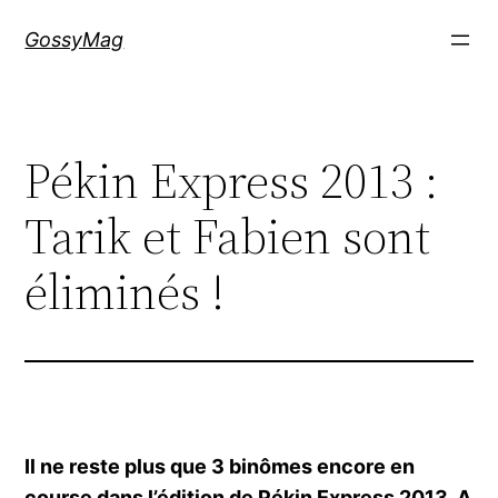
Aller
GossyMag
au
contenu
Pékin Express 2013 :
Tarik et Fabien sont
éliminés !
Il ne reste plus que 3 binômes encore en
course dans l’édition de Pékin Express 2013. A