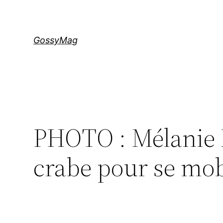
Aller
au
contenu
GossyMag
PHOTO : Mélanie 
crabe pour se mob