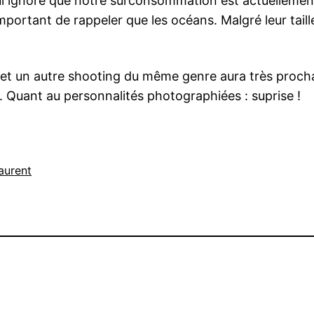
Nul ignore que notre surconsommation est actuellement
t important de rappeler que les océans. Malgré leur tai
 et un autre shooting du même genre aura très prochain
. Quant au personnalités photographiées : suprise !
aurent