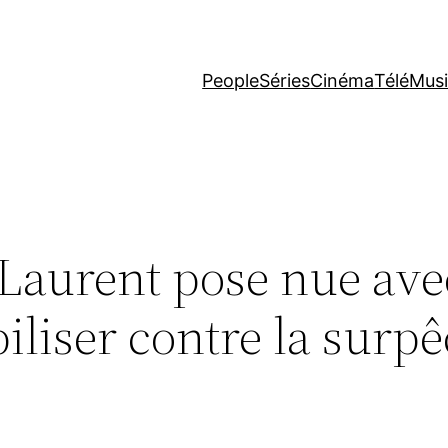
People
Séries
Cinéma
Télé
Mus
Laurent pose nue ave
iliser contre la surp