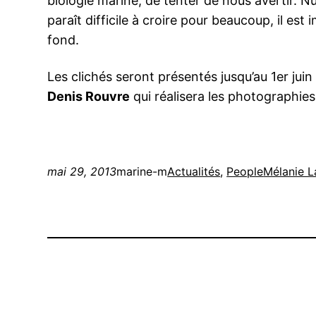
biologie marine, de tenter de nous avertir. 
paraît difficile à croire pour beaucoup, il es
fond.
Les clichés seront présentés jusqu’au 1er juin
Denis Rouvre
qui réalisera les photographies
mai 29, 2013
marine-m
Actualités
, 
People
Mélanie L