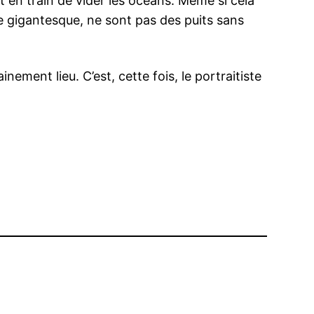
 en train de vider les océans. Même si cela
lle gigantesque, ne sont pas des puits sans
ement lieu. C’est, cette fois, le portraitiste