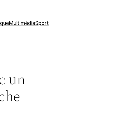
ique
Multimédia
Sport
c un
êche