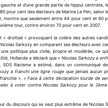
auche et d’une grande partie de l’appui centriste, l
on 80 pour cent des électeurs de Marine Le Pen, selon 
ur, montre que seulement entre 44 pour cent et 60 p
euxième tour, contre environ 70 pour cent en 2007.
st « droitisé » provoquant la colère des autres cand
Nicolas Sarkozy en comparant ses électeurs avec ce
 une politique plus civile, propre et modérée, ce q
ôté, Hollande a déclaré que «
Nicolas Sarkozy a enfr
ussi. SOS Racisme a estimé, dans un communiqué d
kozy a franchi une ligne rouge que jamais aucun p
ait franchie ». « Face à cette déclaration lourde de 
eler à voter contre Nicolas Sarkozy pour le 2ème t
our du discours qui se veut plus extrême de Nicolas 