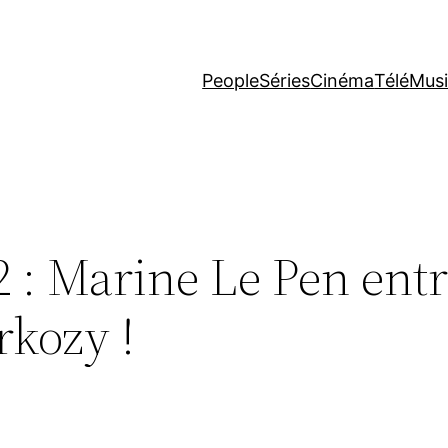
People
Séries
Cinéma
Télé
Mus
2 : Marine Le Pen ent
rkozy !