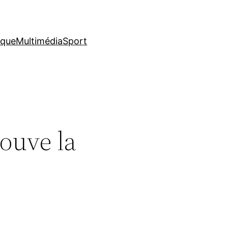
ique
Multimédia
Sport
rouve la