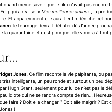
aut quand même savoir que le film n’avait pas encore t
 Feig qui a réalisé »
Mes meilleures amies
« , la produ
faire. Et apparemment elle aurait enfin déniché cet hom
taneo
. le tournage devrait débuter dès l’année procha
 de la quarantaine et c’est pourquoi elle voudra à tout p
our…
ridget Jones
. Ce film raconte la vie palpitante, ou 
 très intelligente, un peu ronde et surtout un peu dépr
par Hugh Grant, seulement pour lui ce n’est pas le déb
u idiote qui ne se rendra compte de rien… Heureusem
e faire ? Doit elle changer ? Doit elle maigrir ? Est c
 Jones !