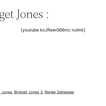
get Jones :
[youtube koJRewG66mc nolink]
t Jones
, 
Bridget Jones 3
, 
Renée Zellweger