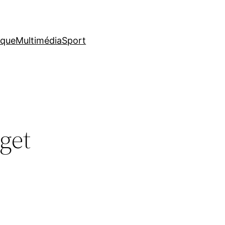
ique
Multimédia
Sport
get