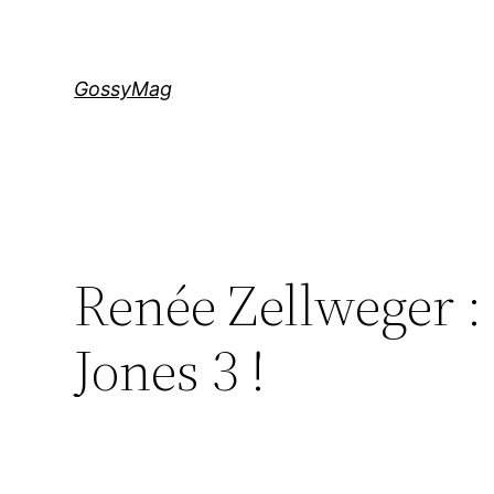
Aller
au
contenu
GossyMag
Renée Zellweger : 
Jones 3 !