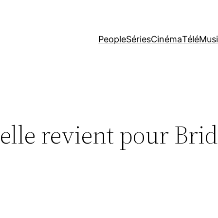
People
Séries
Cinéma
Télé
Mus
elle revient pour Brid