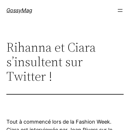
Aller
GossyMag
au
contenu
Rihanna et Ciara
s’insultent sur
Twitter !
Tout à commencé lors de la Fashion Week.
Ciara est interviewée par Joan Rivers sur le