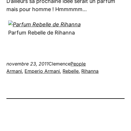
D’ailleurs sa prochaine idée serait un parfum
mais pour homme ! Hmmmmm…
Parfum Rebelle de Rihanna
novembre 23, 2011
Clemence
People
Armani
, 
Emperio Armani
, 
Rebelle
, 
Rihanna