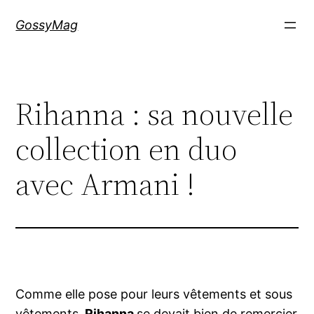
Aller
GossyMag
au
contenu
Rihanna : sa nouvelle
collection en duo
avec Armani !
Comme elle pose pour leurs vêtements et sous
vêtements,
Rihanna
se devait bien de remercier