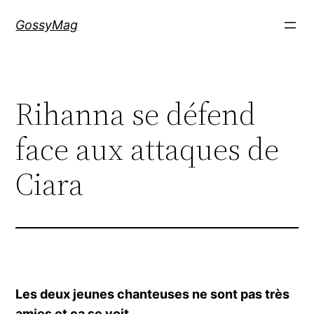
Aller
GossyMag
au
contenu
Rihanna se défend
face aux attaques de
Ciara
Les deux jeunes chanteuses ne sont pas très
amies et ça se voit.