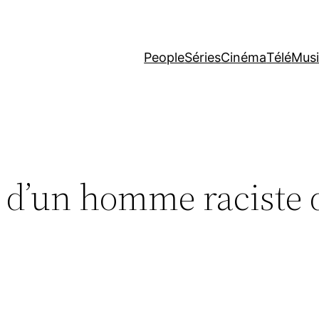
People
Séries
Cinéma
Télé
Mus
 d’un homme raciste 