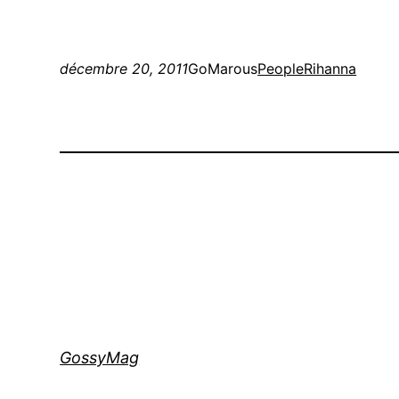
décembre 20, 2011
GoMarous
People
Rihanna
GossyMag