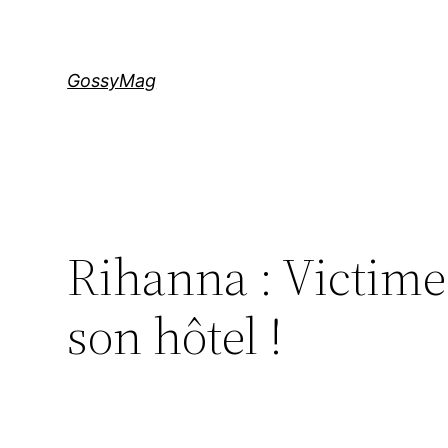
Aller
au
contenu
GossyMag
Rihanna : Victime
son hôtel !