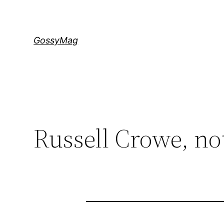
Aller
au
contenu
GossyMag
Russell Crowe, n