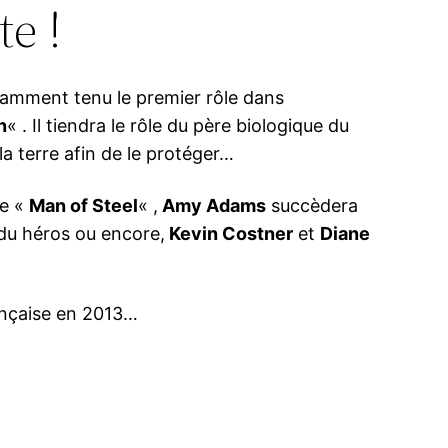
e !
tamment tenu le premier rôle dans
n
« . Il tiendra le rôle du père biologique du
la terre afin de le protéger…
de «
Man of Steel
« ,
Amy Adams
succèdera
 du héros ou encore,
Kevin Costner
et
Diane
rançaise en 2013…