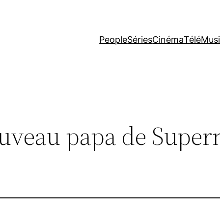
People
Séries
Cinéma
Télé
Mus
ouveau papa de Super