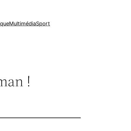
ique
Multimédia
Sport
man !