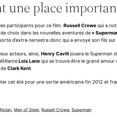
nt une place important
 des participants pour ce film.
Russell Crowe
qui a no
e de choix dans les nouvelles aventures de
« Superma
sorte d’extra-terrestre donc qui a envoyé son fils sur 
eux acteurs, ainsi,
Henry Cavill
jouera le Superman 
étillante
Lois Lane
qui se trouve être le grand amour
s de
Clark Kent
.
ter cet été pour une sortie américaine fin 2012 et f
 Nolan
, 
Man of Steel
, 
Russell Crowe
, 
Superman