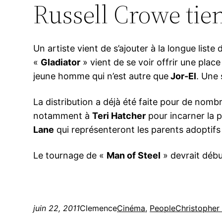
Russell Crowe tie
Un artiste vient de s’ajouter à la longue liste
«
Gladiator
» vient de se voir offrir une plac
jeune homme qui n’est autre que
Jor-El
. Une 
La distribution a déjà été faite pour de nombr
notamment à
Teri Hatcher
pour incarner la p
Lane
qui représenteront les parents adoptif
Le tournage de «
Man of Steel
» devrait débu
juin 22, 2011
Clemence
Cinéma
, 
People
Christopher