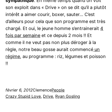
sympathique
. En même temps quand on voit
son exploit dans « Drive » on se dit qu’il a plutôt
intérêt a aimer courir, boxer, sauter… C’est
d’ailleurs pour cela que son programme est très
chargé. Et oui, le jeune homme s’entrainerait
4
fois par semaine
et ce depuis 2 mois !! Et
comme il ne veut pas non plus déroger à la
règle, notre beau gosse aurait commencé
un
régime
, au programme : riz, légumes et poisson
!!
février 6, 2012
Clemence
People
Crazy Stupid Love
, 
Drive
, 
Ryan Gosling