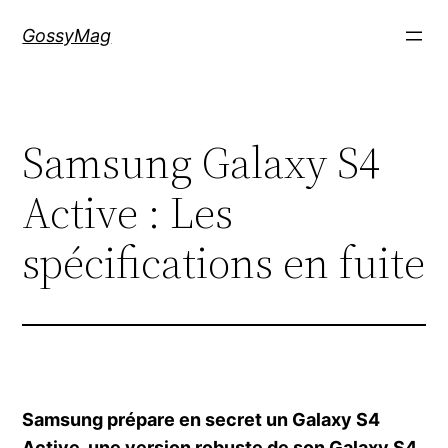
Aller
GossyMag
au
contenu
Samsung Galaxy S4
Active : Les
spécifications en fuite
Samsung prépare en secret un Galaxy S4
Active, une version robuste de son Galaxy S4,