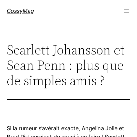
Aller
GossyMag
au
contenu
Scarlett Johansson et
Sean Penn : plus que
de simples amis ?
Si la rumeur s’avérait exacte, Angelina Jolie et
Brad Pitt auraient du souci à se faire ! Scarlett