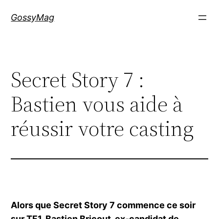
Aller
GossyMag
au
contenu
Secret Story 7 :
Bastien vous aide à
réussir votre casting
Alors que Secret Story 7 commence ce soir
sur TF1, Bastien Bricout, ex-candidat de