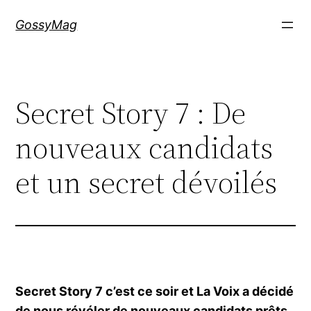
Aller
GossyMag
au
contenu
Secret Story 7 : De
nouveaux candidats
et un secret dévoilés
Secret Story 7 c’est ce soir et La Voix a décidé
de nous révéler de nouveaux candidats prêts