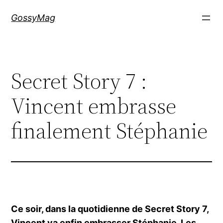
Aller
GossyMag
au
contenu
Secret Story 7 :
Vincent embrasse
finalement Stéphanie
Ce soir, dans la quotidienne de Secret Story 7,
Vincent va enfin embrasser Stéphanie. Les