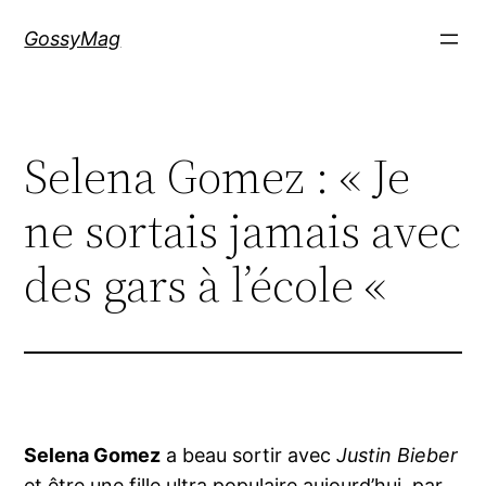
Aller
GossyMag
au
contenu
Selena Gomez : « Je
ne sortais jamais avec
des gars à l’école «
Selena Gomez
a beau sortir avec
Justin Bieber
et être une fille ultra populaire aujourd’hui, par