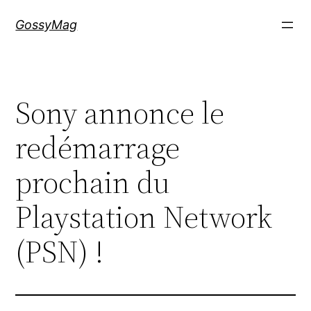
Aller
GossyMag
au
contenu
Sony annonce le
redémarrage
prochain du
Playstation Network
(PSN) !