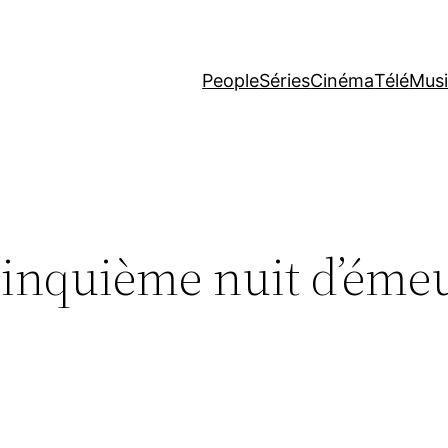
People
Séries
Cinéma
Télé
Mus
inquième nuit d’émeu