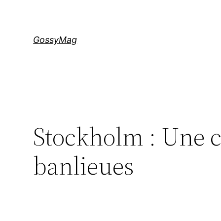
Aller
au
contenu
GossyMag
Stockholm : Une c
banlieues