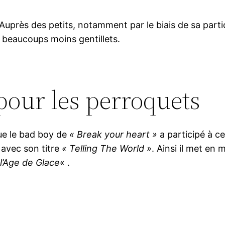
uprès des petits, notamment par le biais de sa parti
s beaucoups moins gentillets.
pour les perroquets
que le bad boy de
« Break your heart »
a participé à ce
e avec son titre
« Telling The World »
. Ainsi il met en
 l’Age de Glace
« .