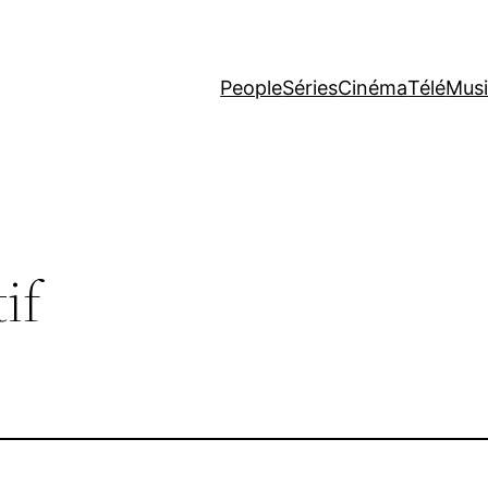
People
Séries
Cinéma
Télé
Mus
if