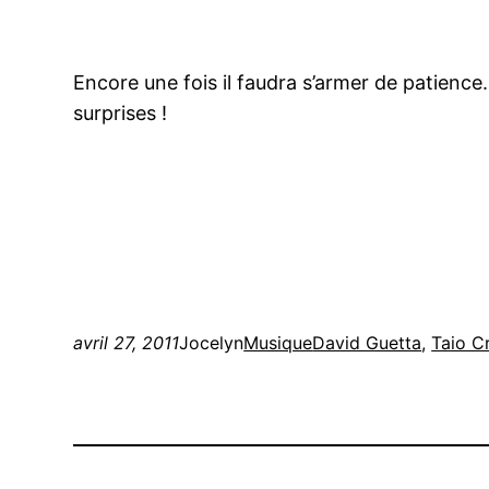
Encore une fois il faudra s’armer de patience
surprises !
avril 27, 2011
Jocelyn
Musique
David Guetta
, 
Taio C