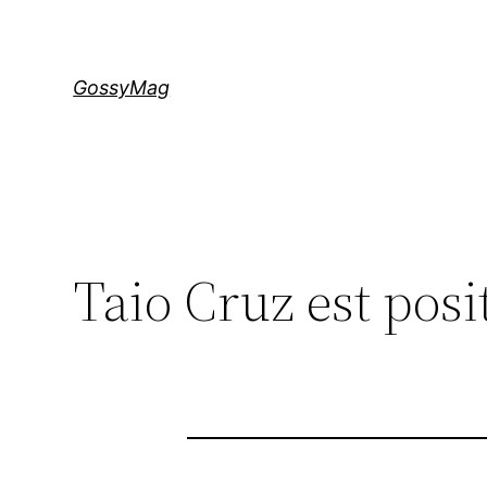
Aller
au
contenu
GossyMag
Taio Cruz est posit