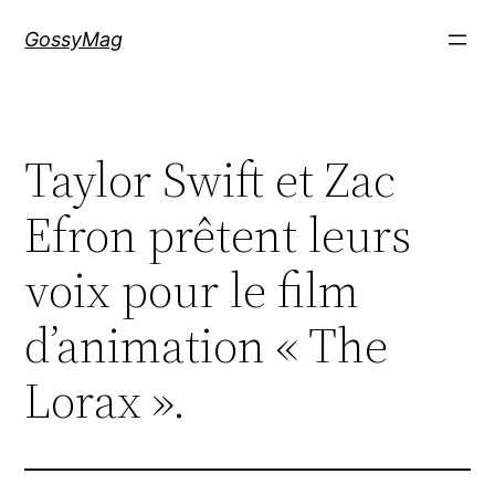
Aller
GossyMag
au
contenu
Taylor Swift et Zac
Efron prêtent leurs
voix pour le film
d’animation « The
Lorax ».