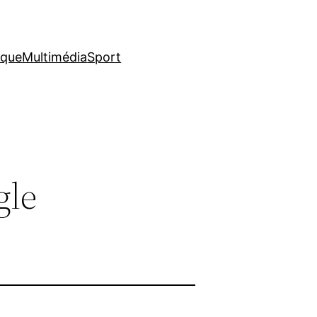
ique
Multimédia
Sport
gle