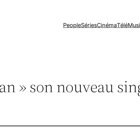
People
Séries
Cinéma
Télé
Mus
ean » son nouveau sin