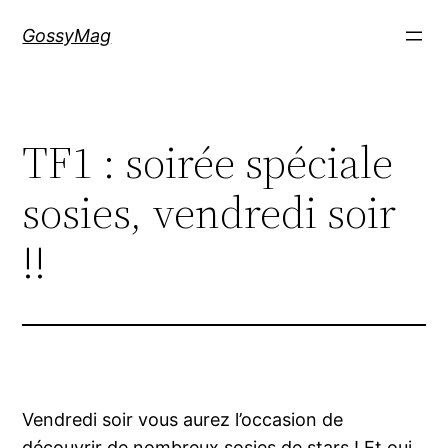
Aller
GossyMag
au
contenu
TF1 : soirée spéciale
sosies, vendredi soir
!!
Vendredi soir vous aurez l’occasion de
découvrir de nombreux sosies de stars ! Et oui,