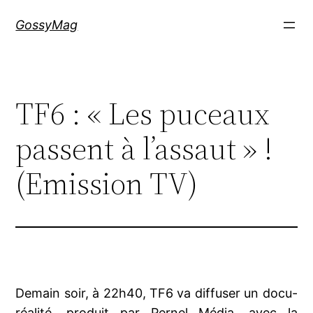
Aller
GossyMag
au
contenu
TF6 : « Les puceaux
passent à l’assaut » !
(Emission TV)
Demain soir, à 22h40, TF6 va diffuser un docu-
réalité, produit par Pernel Média, avec la